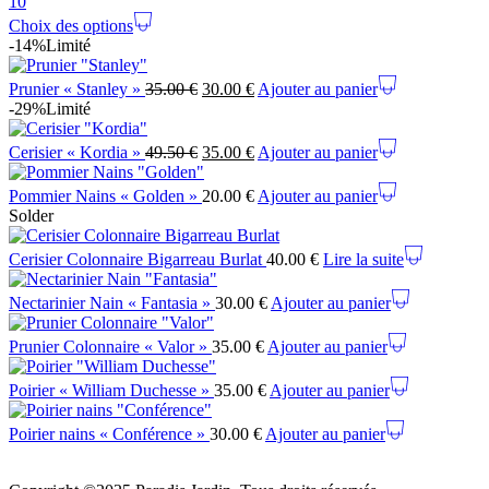
10
Choix des options
-14%
Limité
Prunier « Stanley »
35.00
€
30.00
€
Ajouter au panier
-29%
Limité
Cerisier « Kordia »
49.50
€
35.00
€
Ajouter au panier
Pommier Nains « Golden »
20.00
€
Ajouter au panier
Solder
Cerisier Colonnaire Bigarreau Burlat
40.00
€
Lire la suite
Nectarinier Nain « Fantasia »
30.00
€
Ajouter au panier
Prunier Colonnaire « Valor »
35.00
€
Ajouter au panier
Poirier « William Duchesse »
35.00
€
Ajouter au panier
Poirier nains « Conférence »
30.00
€
Ajouter au panier