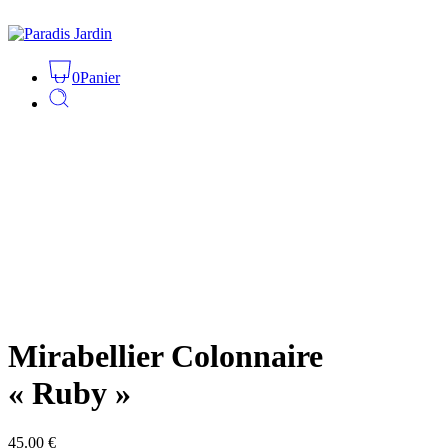
0
Panier
Mirabellier Colonnaire
« Ruby »
45.00
€