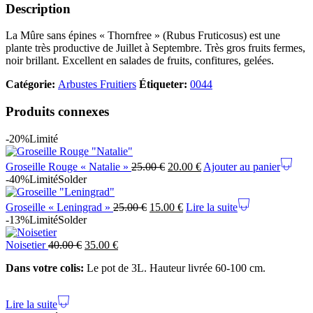
Description
La Mûre sans épines « Thornfree » (Rubus Fruticosus) est une
plante très productive de Juillet à Septembre. Très gros fruits fermes,
noir brillant. Excellent en salades de fruits, confitures, gelées.
Catégorie:
Arbustes Fruitiers
Étiqueter:
0044
Produits connexes
-20%
Limité
Groseille Rouge « Natalie »
25.00
€
20.00
€
Ajouter au panier
-40%
Limité
Solder
Groseille « Leningrad »
25.00
€
15.00
€
Lire la suite
-13%
Limité
Solder
Noisetier
40.00
€
35.00
€
Dans votre colis:
Le pot de 3L. Hauteur livrée 60-100 cm.
Lire la suite