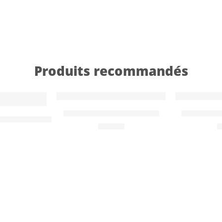
Produits recommandés
ROSIER-TIGE ROSA FRIESIA
ABRICOTI
S SUCRÉS
CA – PRUNIER FRUITIER PRODUCTIF ET RÉSISTANT
59.00
€
3