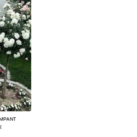
IMPANT
€