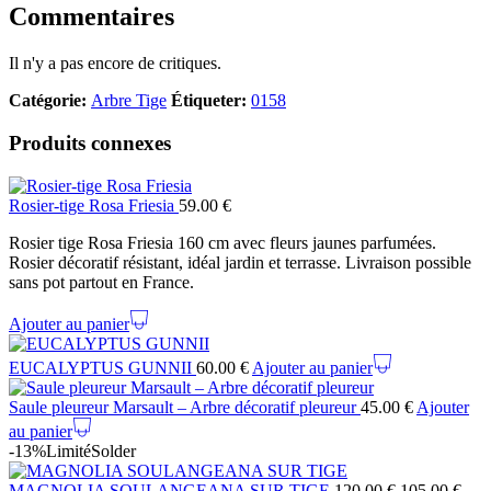
Commentaires
Il n'y a pas encore de critiques.
Catégorie:
Arbre Tige
Étiqueter:
0158
Produits connexes
Rosier-tige Rosa Friesia
59.00
€
Rosier tige Rosa Friesia 160 cm avec fleurs jaunes parfumées.
Rosier décoratif résistant, idéal jardin et terrasse. Livraison possible
sans pot partout en France.
Ajouter au panier
EUCALYPTUS GUNNII
60.00
€
Ajouter au panier
Saule pleureur Marsault – Arbre décoratif pleureur
45.00
€
Ajouter
au panier
-13%
Limité
Solder
MAGNOLIA SOULANGEANA SUR TIGE
120.00
€
105.00
€