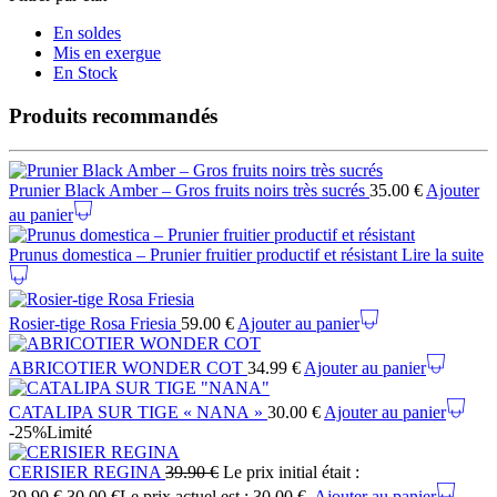
En soldes
Mis en exergue
En Stock
Produits recommandés
Prunier Black Amber – Gros fruits noirs très sucrés
35.00
€
Ajouter
au panier
Prunus domestica – Prunier fruitier productif et résistant
Lire la suite
Rosier-tige Rosa Friesia
59.00
€
Ajouter au panier
ABRICOTIER WONDER COT
34.99
€
Ajouter au panier
CATALIPA SUR TIGE « NANA »
30.00
€
Ajouter au panier
-25%
Limité
CERISIER REGINA
39.90
€
Le prix initial était :
39.90 €.
30.00
€
Le prix actuel est : 30.00 €.
Ajouter au panier