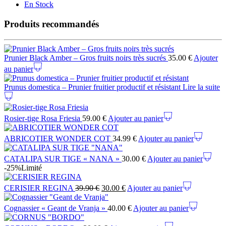
En Stock
Produits recommandés
Prunier Black Amber – Gros fruits noirs très sucrés
35.00
€
Ajouter
au panier
Prunus domestica – Prunier fruitier productif et résistant
Lire la suite
Rosier-tige Rosa Friesia
59.00
€
Ajouter au panier
ABRICOTIER WONDER COT
34.99
€
Ajouter au panier
CATALIPA SUR TIGE « NANA »
30.00
€
Ajouter au panier
-25%
Limité
CERISIER REGINA
39.90
€
30.00
€
Ajouter au panier
Cognassier « Geant de Vranja »
40.00
€
Ajouter au panier