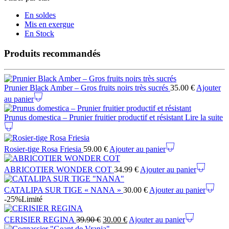
En soldes
Mis en exergue
En Stock
Produits recommandés
Prunier Black Amber – Gros fruits noirs très sucrés
35.00
€
Ajouter
au panier
Prunus domestica – Prunier fruitier productif et résistant
Lire la suite
Rosier-tige Rosa Friesia
59.00
€
Ajouter au panier
ABRICOTIER WONDER COT
34.99
€
Ajouter au panier
CATALIPA SUR TIGE « NANA »
30.00
€
Ajouter au panier
-25%
Limité
CERISIER REGINA
39.90
€
30.00
€
Ajouter au panier