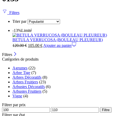
Filtres
Trier par
-13%
Limité
BETULA VERRUCOSA (BOULEAU PLEUREUR)
120.00
€
105.00
€
Ajouter au panier
Filtres
Catégories de produits
Agrumes
(22)
Arbre Tige
(7)
Arbres Décoratifs
(8)
Arbres Fruitiers
(23)
Arbustes Décoratifs
(6)
Arbustes Fruitiers
(5)
Vigne
(4)
Filtrer par prix
Filtre
Filtrer par état