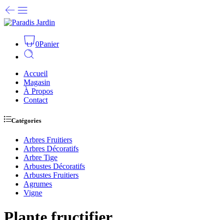
0
Panier
Accueil
Magasin
À Propos
Contact
Catégories
Arbres Fruitiers
Arbres Décoratifs
Arbre Tige
Arbustes Décoratifs
Arbustes Fruitiers
Agrumes
Vigne
Plante fructifier